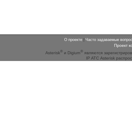
О проекте
|
Часто задаваемые вопр
Проект к
®
®
Asterisk
и Digium
являются зарегистриро
IP АТС Asterisk распр