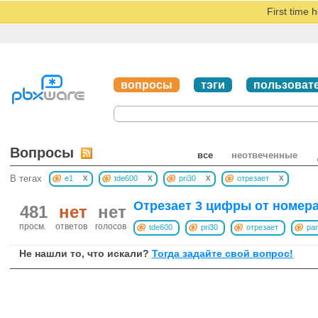
First time 
вопросы
тэги
пользоват
Вопросы
все
неотвеченные
x
x
x
x
В тегах
e1
tde600
pri30
отрезает
Отрезает 3 цифры от номера
481
нет
нет
просм.
ответов
голосов
tde600
pri30
отрезает
pa
Не нашли то, что искали?
Тогда задайте свой вопрос!