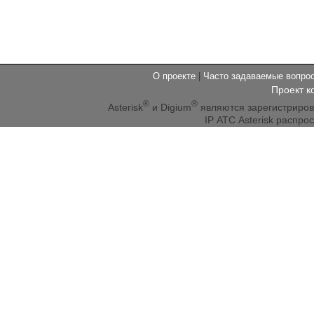
О проекте
|
Часто задаваемые вопр
Проект к
®
®
Asterisk
и Digium
являются зарегистриро
IP АТС Asterisk распр