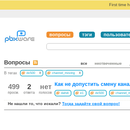
First time 
вопросы
тэги
пользоват
Вопросы
все
неотвеченные
x
x
В тегах
dx500
channel_moving
Как не допустить смену кан
499
2
нет
просм.
ответа
голосов
dahdi
e1
dx500
channel_
Не нашли то, что искали?
Тогда задайте свой вопрос!