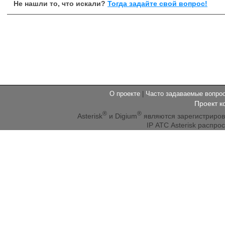
Не нашли то, что искали?
Тогда задайте свой вопрос!
О проекте
|
Часто задаваемые вопр
Проект к
®
®
Asterisk
и Digium
являются зарегистриро
IP АТС Asterisk распр