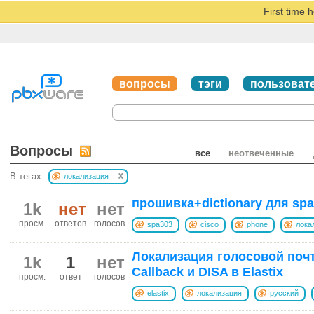
First time 
вопросы
тэги
пользоват
Вопросы
все
неотвеченные
x
В тегах
локализация
прошивка+dictionary для spa
1k
нет
нет
просм.
ответов
голосов
spa303
cisco
phone
лока
Локализация голосовой поч
1k
1
нет
Callback и DISA в Elastix
просм.
ответ
голосов
elastix
локализация
русский