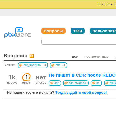
First time 
вопросы
тэги
пользоват
Вопросы
все
неотвеченные
x
x
В тегах
cdr_mysql.so
cdr
Не пишет в CDR после REB
1k
1
нет
просм.
ответ
голосов
cdr
cdr_mysql.so
не
пиш
Не нашли то, что искали?
Тогда задайте свой вопрос!