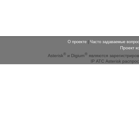
О проекте
|
Часто задаваемые вопр
Проект к
®
®
Asterisk
и Digium
являются зарегистриро
IP АТС Asterisk распр