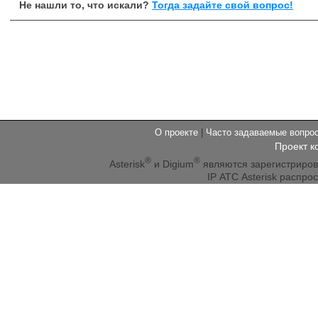
Не нашли то, что искали?
Тогда задайте свой вопрос!
О проекте
|
Часто задаваемые вопр
Проект к
®
®
Asterisk
и Digium
являются зарегистриро
IP АТС Asterisk распр