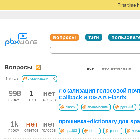
First time 
вопросы
тэги
пользоват
Вопросы
все
неотвеченные
x
В тегах
локализация
Локализация голосовой поч
998
1
нет
Callback и DISA в Elastix
просм.
ответ
голосов
elastix
локализация
русский
прошивка+dictionary для spa
1k
нет
нет
просм.
ответов
голосов
spa303
cisco
phone
лока