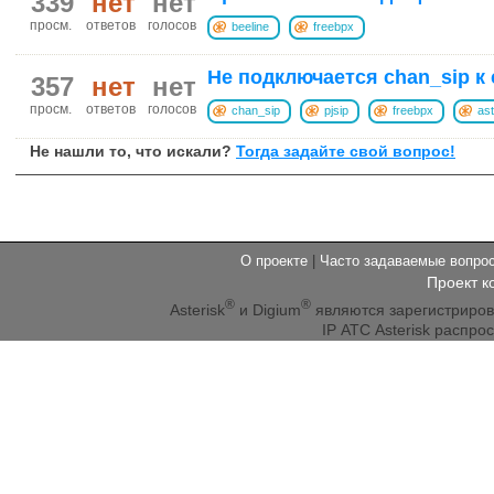
339
нет
нет
просм.
ответов
голосов
beeline
freebpx
Не подключается chan_sip к 
357
нет
нет
просм.
ответов
голосов
chan_sip
pjsip
freebpx
ast
Не нашли то, что искали?
Тогда задайте свой вопрос!
О проекте
|
Часто задаваемые вопр
Проект к
®
®
Asterisk
и Digium
являются зарегистриро
IP АТС Asterisk распр