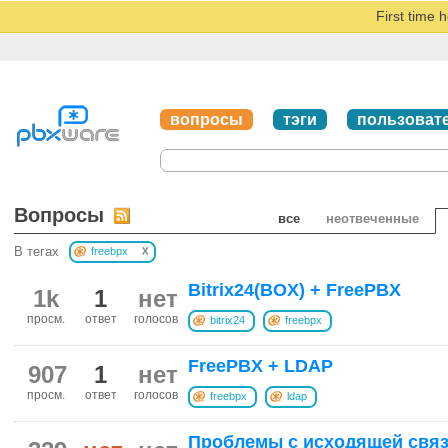
First time 
вопросы
тэги
пользоват
Вопросы
все
неотвеченные
x
В тегах
freebpx
Bitrix24(BOX) + FreePBX
1k
1
нет
просм.
ответ
голосов
bitrix24
freebpx
FreePBX + LDAP
907
1
нет
просм.
ответ
голосов
freebpx
ldap
Проблемы с исходящей связ