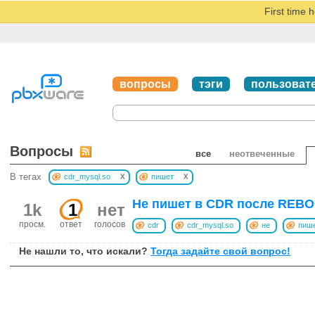
First time 
вопросы
тэги
пользоват
Вопросы
все
неотвеченные
x
x
В тегах
cdr_mysql.so
пишет
Не пишет в CDR после REB
1k
1
нет
просм.
ответ
голосов
cdr
cdr_mysql.so
не
пиш
Не нашли то, что искали?
Тогда задайте свой вопрос!