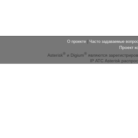
О проекте
|
Часто задаваемые вопр
Проект к
®
®
Asterisk
и Digium
являются зарегистриро
IP АТС Asterisk распр