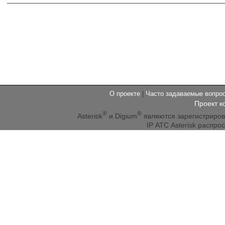
О проекте
|
Часто задаваемые вопр
Проект к
®
®
Asterisk
и Digium
являются зарегистриро
IP АТС Asterisk распр