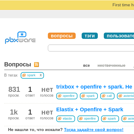
First time 
вопросы
тэги
пользоват
Вопросы
все
неотвеченные
x
В тегах
spark
trixbox + openfire + spark. Н
831
1
нет
просм.
ответ
голосов
openfire
spark
call
asteris
Elastix + Openfire + Spark
1k
1
нет
просм.
ответ
голосов
elastix
openfire
spark
aste
Не нашли то, что искали?
Тогда задайте свой вопрос!