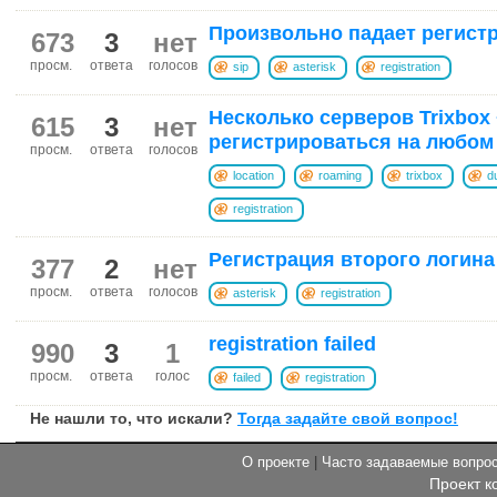
Произвольно падает регист
673
3
нет
просм.
ответа
голосов
sip
asterisk
registration
Несколько серверов Trixbox
615
3
нет
регистрироваться на любом
просм.
ответа
голосов
location
roaming
trixbox
d
registration
Регистрация второго логина
377
2
нет
просм.
ответа
голосов
asterisk
registration
registration failed
990
3
1
просм.
ответа
голос
failed
registration
Не нашли то, что искали?
Тогда задайте свой вопрос!
О проекте
|
Часто задаваемые вопр
Проект к