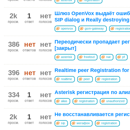
Шлюз OpenVox выдаёт ошибки
2k
1
нет
SIP dialog и Really destroying
просм.
ответ
голосов
openvox
gsm-gateway
registratio
Переодически пропадает ре
386
нет
нет
[закрыт]
просм.
ответов
голосов
asterisk
freebsd
nat
pf
Realtime peer Registration for 
396
нет
нет
просм.
ответов
голосов
realtime
peer
registration
Asterisk регистрация по али
334
1
нет
просм.
ответ
голосов
alias
registration
unauthorized
Не восстанавливается регис
2k
1
нет
просм.
ответ
голосов
sip
мегафон
registration