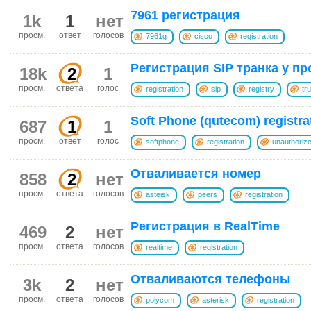
7961 регистрация
1k
1
нет
просм.
ответ
голосов
7961g
cisco
registration
Регистрация SIP транка у п
18k
2
1
просм.
ответа
голос
registration
sip
registry
tr
Soft Phone (qutecom) registrat
687
1
1
просм.
ответ
голос
softphone
registration
unauthoriz
Отваливается номер
858
2
нет
просм.
ответа
голосов
asteisk
peers
registration
Регистрация в RealTime
469
2
нет
просм.
ответа
голосов
realtime
registration
Отваливаются телефоны
3k
2
нет
просм.
ответа
голосов
polycom
asterisk
registration