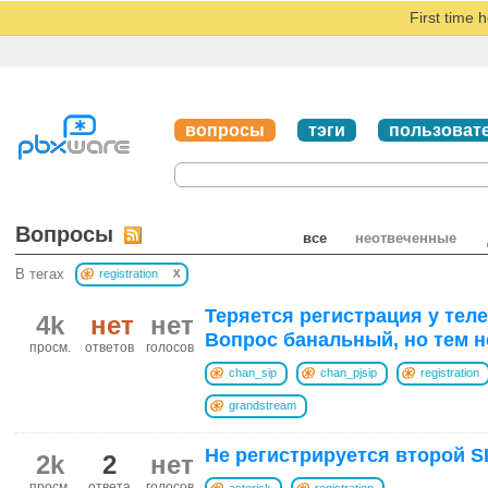
First time 
вопросы
тэги
пользоват
Вопросы
все
неотвеченные
x
В тегах
registration
Теряется регистрация у тел
4k
нет
нет
Вопрос банальный, но тем не
просм.
ответов
голосов
chan_sip
chan_pjsip
registration
grandstream
Не регистрируется второй S
2k
2
нет
просм.
ответа
голосов
asterisk
registration