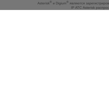
®
®
Asterisk
и Digium
являются зарегистриро
IP АТС Asterisk распр