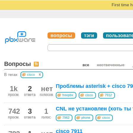
First time 
вопросы
тэги
пользоват
Вопросы
все
неотвеченные
x
В тегах
cisco
Проблемы asterisk + cisco 79
1k
2
нет
просм.
ответа
голосов
freepbx
cisco
7912
CNL не установлен (хоть ты 
742
3
1
просм.
ответа
голос
7962
phone
cisco
cisco 7911