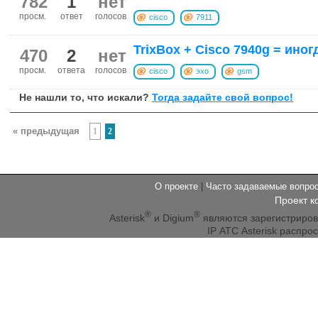
782
1
нет
просм.
ответ
голосов
cisco
7911
TrixBox + Cisco 7940g = ино
470
2
нет
просм.
ответа
голосов
cisco
эхо
gsm
Не нашли то, что искали?
Тогда задайте свой вопрос!
« предыдущая
1
2
О проекте
|
Часто задаваемые вопр
Проект к
®
®
Asterisk
и Digium
являются зарегистриро
IP АТС Asterisk распр