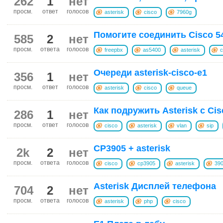
262
1
нет
просм.
ответ
голосов
asterisk
cisco
7960g
Помогите соединить Cisco 540
585
2
нет
просм.
ответа
голосов
freepbx
as5400
asterisk
c
Очереди asterisk-cisco-e1
356
1
нет
просм.
ответ
голосов
asterisk
cisco
queue
Как подружить Asterisk с Ci
286
1
нет
просм.
ответ
голосов
cisco
asterisk
vlan
sip
CP3905 + asterisk
2k
2
нет
просм.
ответа
голосов
cisco
cp3905
asterisk
39
Asterisk Дисплей телефона
704
2
нет
просм.
ответа
голосов
asterisk
php
cisco