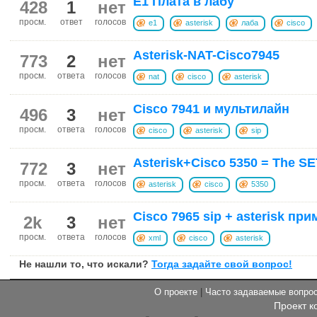
E1 Плата в лабу
428
1
нет
просм.
ответ
голосов
e1
asterisk
лаба
cisco
Asterisk-NAT-Cisco7945
773
2
нет
просм.
ответа
голосов
nat
cisco
asterisk
Cisco 7941 и мультилайн
496
3
нет
просм.
ответа
голосов
cisco
asterisk
sip
Asterisk+Cisco 5350 = The SE
772
3
нет
просм.
ответа
голосов
asterisk
cisco
5350
Cisco 7965 sip + asterisk при
2k
3
нет
просм.
ответа
голосов
xml
cisco
asterisk
Не нашли то, что искали?
Тогда задайте свой вопрос!
О проекте
|
Часто задаваемые вопр
Проект к