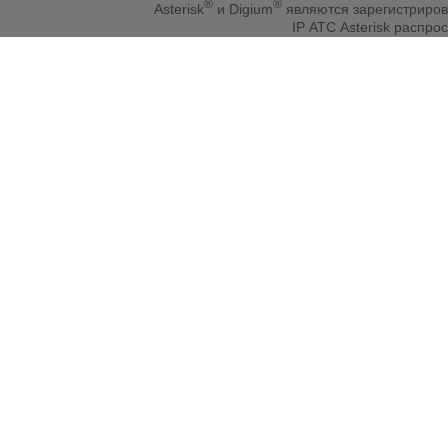
®
®
Asterisk
и Digium
являются зарегистриро
IP АТС Asterisk распр