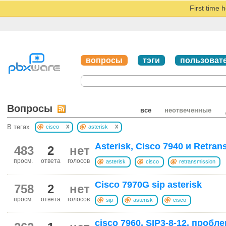
First time 
вопросы
тэги
пользоват
Вопросы
все
неотвеченные
x
x
В тегах
cisco
asterisk
Asterisk, Cisco 7940 и Retran
483
2
нет
просм.
ответа
голосов
asterisk
cisco
retransmission
Cisco 7970G sip asterisk
758
2
нет
просм.
ответа
голосов
sip
asterisk
cisco
cisco 7960, SIP3-8-12, пробл