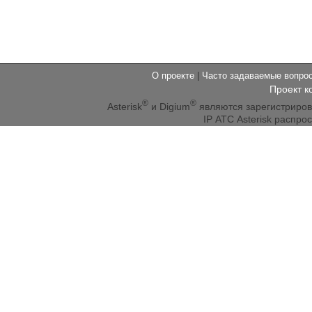
О проекте
|
Часто задаваемые вопр
Проект к
®
®
Asterisk
и Digium
являются зарегистриро
IP АТС Asterisk распр