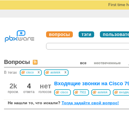
First time 
вопросы
тэги
пользоват
Вопросы
все
неотвеченные
x
x
В тегах
cisco
asteisk
Входящие звонки на Cisco 791
2k
4
нет
просм.
ответа
голосов
cisco
7911
asteisk
входя
Не нашли то, что искали?
Тогда задайте свой вопрос!