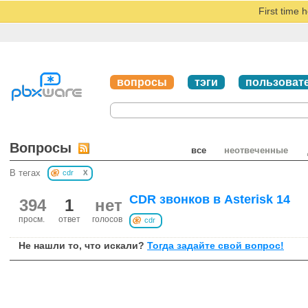
First time 
вопросы
тэги
пользоват
Вопросы
все
неотвеченные
x
В тегах
cdr
CDR звонков в Asterisk 14
394
1
нет
просм.
ответ
голосов
cdr
Не нашли то, что искали?
Тогда задайте свой вопрос!