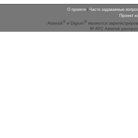
О проекте
|
Часто задаваемые вопр
Проект к
®
®
Asterisk
и Digium
являются зарегистриро
IP АТС Asterisk распр