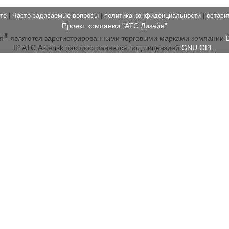
те
|
Часто задаваемые вопросы
|
политика конфиденциальности
|
остави
Проект компании "АТС Дизайн"
®
m
являются зарегистрированными торговыми марками компании
IP АТС Asterisk распространяется под лицензией
GNU GPL.