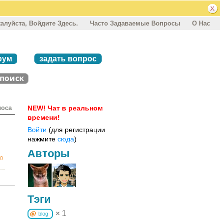
алуйста, Войдите Здесь.
Часто Задаваемые Вопросы
О Нас
рум
задать вопрос
лоса
NEW! Чат в реальном
времени!
Войти
(для регистрации
нажмите
сюда
)
Авторы
0
Тэги
× 1
blog