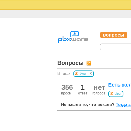
вопросы
Вопросы
x
В тегах
blog
Есть жел
356
1
нет
просм.
ответ
голосов
blog
Не нашли то, что искали?
Тогда 