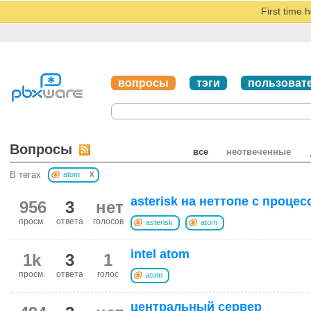
First time 
вопросы
тэги
пользоват
Вопросы
все
неотвеченные
x
В тегах
atom
asterisk на неттопе c процес
956
3
нет
просм.
ответа
голосов
asterisk
atom
intel atom
1k
3
1
просм.
ответа
голос
atom
центральный сервер