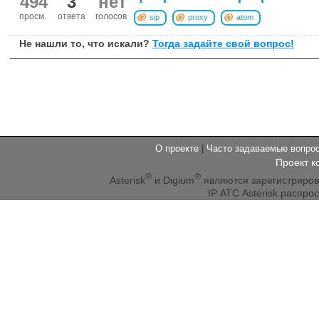
494
3
нет
просм.
ответа
голосов
sip
proxy
atom
Не нашли то, что искали?
Тогда задайте свой вопрос!
О проекте
|
Часто задаваемые вопр
Проект к
®
®
Asterisk
и Digium
являются зарегистриро
IP АТС Asterisk распр