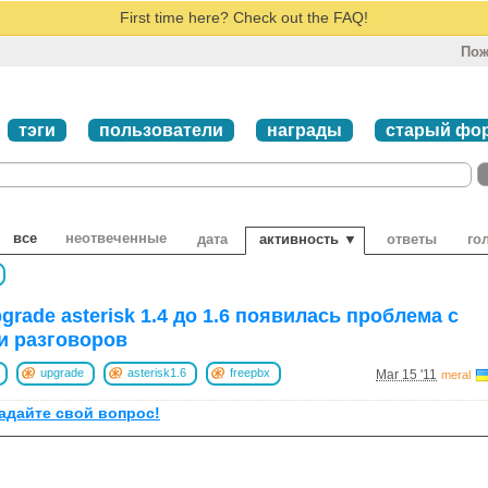
First time here? Check out the FAQ!
Пож
тэги
пользователи
награды
старый фо
все
неотвеченные
дата
активность ▼
ответы
го
grade asterisk 1.4 до 1.6 появилась проблема с
и разговоров
upgrade
asterisk1.6
freepbx
Mar 15 '11
meral
задайте свой вопрос!