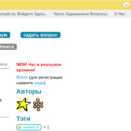
алуйста, Войдите Здесь.
Часто Задаваемые Вопросы
О Нас
рум
задать вопрос
лоса
NEW! Чат в реальном
времени!
Войти
(для регистрации
нажмите
сюда
)
Авторы
Тэги
× 1
asterisk1.6