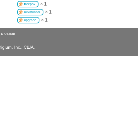
× 1
freepbx
× 1
mixmonitor
× 1
upgrade
ть отзыв
Digium, Inc., США.