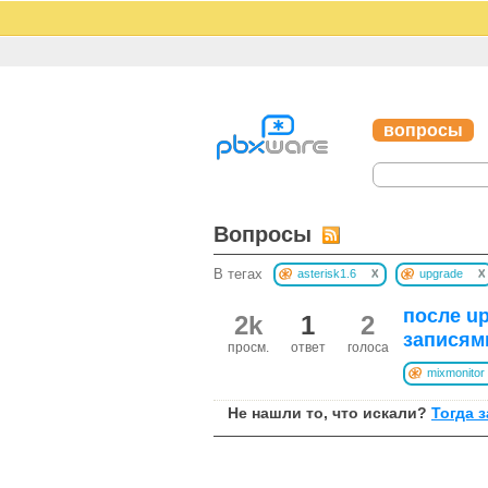
вопросы
Вопросы
x
x
В тегах
asterisk1.6
upgrade
после up
2k
1
2
записям
просм.
ответ
голоса
mixmonitor
Не нашли то, что искали?
Тогда 