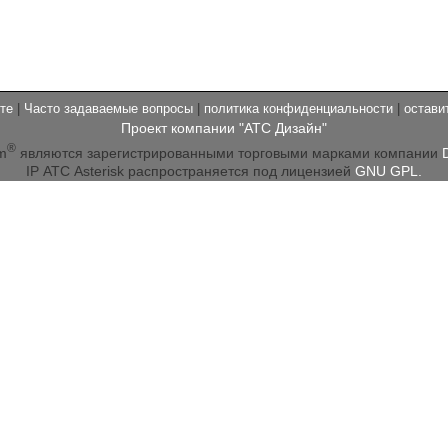
те
|
Часто задаваемые вопросы
|
политика конфиденциальности
|
остави
Проект компании "АТС Дизайн"
®
m
являются зарегистрированными торговыми марками компании
IP АТС Asterisk распространяется под лицензией
GNU GPL.