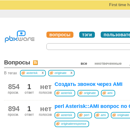
First time 
вопросы
тэги
пользоват
Вопросы
все
неотвеченные
x
x
В тегах
asterisk
originate
Создать звонок через AMI
854
1
нет
просм.
ответ
голосов
asterisk
originate
ami
perl Asterisk::AMI вопрос по
894
1
нет
просм.
ответ
голосов
asterisk
perl
ami
originate
originateresponse