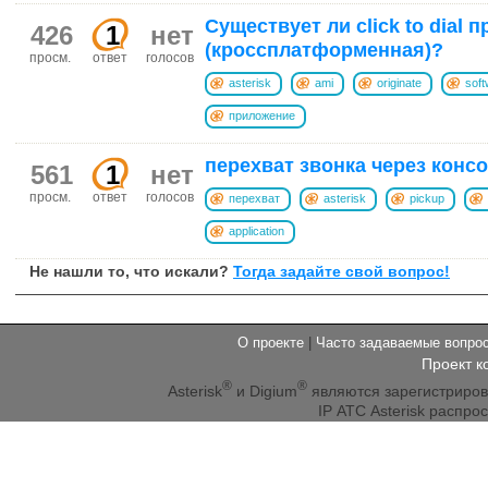
Существует ли click to dial 
426
1
нет
(кроссплатформенная)?
просм.
ответ
голосов
asterisk
ami
originate
soft
приложение
перехват звонка через консо
561
1
нет
просм.
ответ
голосов
перехват
asterisk
pickup
application
Не нашли то, что искали?
Тогда задайте свой вопрос!
О проекте
|
Часто задаваемые вопр
Проект к
®
®
Asterisk
и Digium
являются зарегистриро
IP АТС Asterisk распр