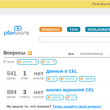
First time 
вопросы
тэги
пользоват
Вопросы
все
неотвеченные
x
x
В тегах
asterisk
cel
Данные в CEL
541
1
нет
просм.
ответ
голосов
cel
asterisk
callerid
анализ журналов CEL
884
3
нет
просм.
ответа
голосов
asterisk
cel
Не нашли то, что искали?
Тогда задайте свой вопрос!