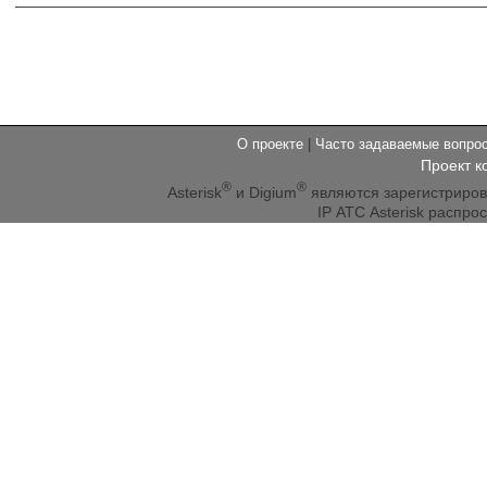
О проекте
|
Часто задаваемые вопр
Проект к
®
®
Asterisk
и Digium
являются зарегистриро
IP АТС Asterisk распр