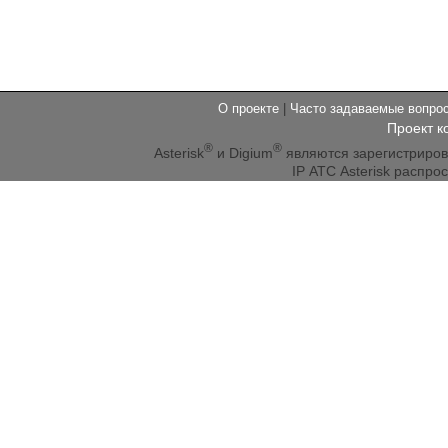
О проекте
|
Часто задаваемые вопр
Проект к
®
®
Asterisk
и Digium
являются зарегистриро
IP АТС Asterisk распр