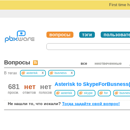
First time 
вопросы
тэги
пользоват
Вопросы
все
неотвеченные
x
x
В тегах
asterisk
busness
Asterisk to SkypeForBusness
681
нет
нет
просм.
ответов
голосов
asterisk
skype
for
busnes
Не нашли то, что искали?
Тогда задайте свой вопрос!