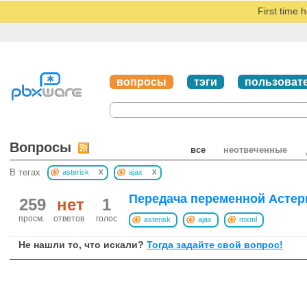
First time 
вопросы
тэги
пользоват
Вопросы
все
неотвеченные
x
x
В тегах
asterisk
ajax
Передача переменной Астери
259
нет
1
просм.
ответов
голос
asterisk
ajax
mxml
Не нашли то, что искали?
Тогда задайте свой вопрос!