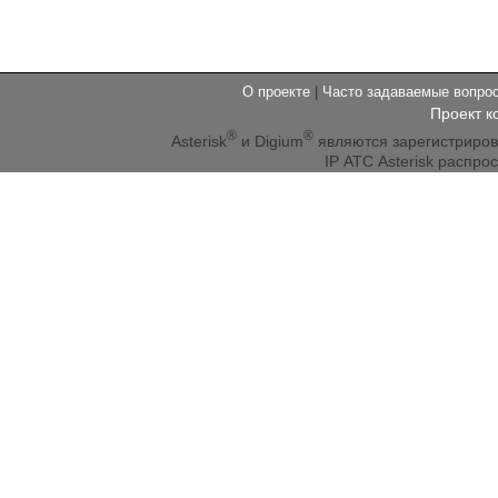
О проекте
|
Часто задаваемые вопр
Проект к
®
®
Asterisk
и Digium
являются зарегистриро
IP АТС Asterisk распр