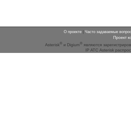
О проекте
|
Часто задаваемые вопр
Проект к
®
®
Asterisk
и Digium
являются зарегистриро
IP АТС Asterisk распр