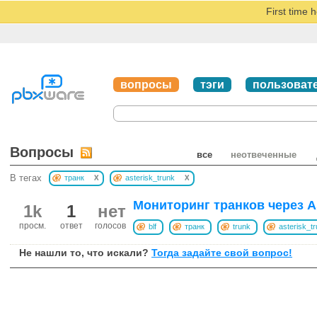
First time 
вопросы
тэги
пользоват
Вопросы
все
неотвеченные
x
x
В тегах
транк
asterisk_trunk
Мониторинг транков через As
1k
1
нет
просм.
ответ
голосов
blf
транк
trunk
asterisk_t
Не нашли то, что искали?
Тогда задайте свой вопрос!