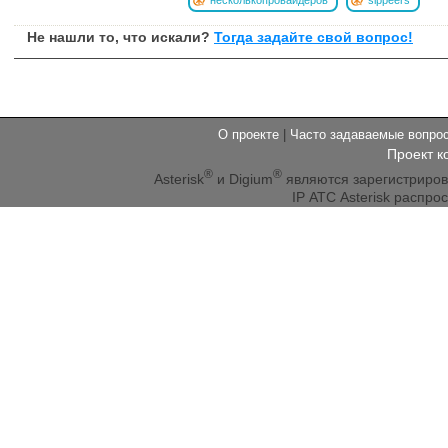
Не нашли то, что искали?
Тогда задайте свой вопрос!
О проекте
|
Часто задаваемые вопр
Проект к
®
®
Asterisk
и Digium
являются зарегистриро
IP АТС Asterisk распр