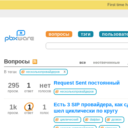
First time 
вопросы
тэги
пользоват
Вопросы
все
неотвеченные
x
В тегах
несколькопровайдеров
Request Sent постоянный
295
1
нет
просм.
ответ
голосов
несколькопровайдеров
Есть 3 SIP провайдера, как с
1k
1
1
шел циклически по кругу
просм.
ответ
голос
циклический
dialplan
дозвон
несколькопровайдеров
sippeers