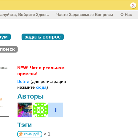
алуйста, Войдите Здесь.
Часто Задаваемые Вопросы
О Нас
рум
задать вопрос
лоса
NEW! Чат в реальном
времени!
Войти
(для регистрации
нажмите
сюда
)
Авторы
el
Тэги
× 1
командой