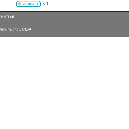
× 1
маршруты
ть отзыв
Digium, Inc., США.