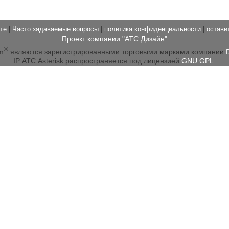
те
|
Часто задаваемые вопросы
|
политика конфиденциальности
|
остави
Проект компании "АТС Дизайн"
®
m
являются зарегистрированными торговыми марками компании
IP АТС Asterisk распространяется под лицензией
GNU GPL.