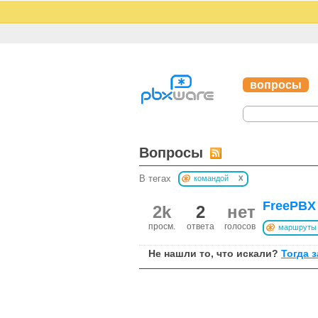
вопросы
Вопросы
x
В тегах
командой
FreePBX
2k
2
нет
просм.
ответа
голосов
маршруты
Не нашли то, что искали?
Тогда 