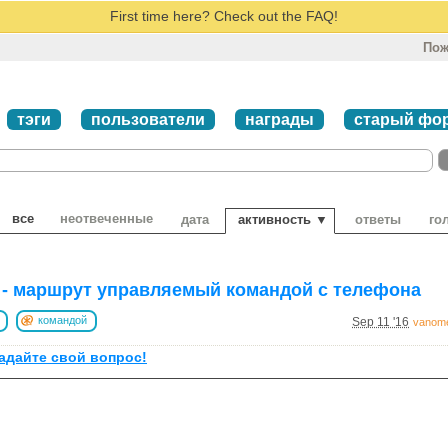
First time here? Check out the FAQ!
Пож
тэги
пользователи
награды
старый фо
все
неотвеченные
дата
активность ▼
ответы
го
 - маршрут управляемый командой с телефона
командой
Sep 11 '16
vanom
задайте свой вопрос!