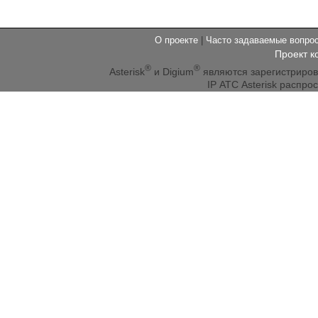
О проекте
|
Часто задаваемые вопр
Проект к
®
®
Asterisk
и Digium
являются зарегистриро
IP АТС Asterisk распр