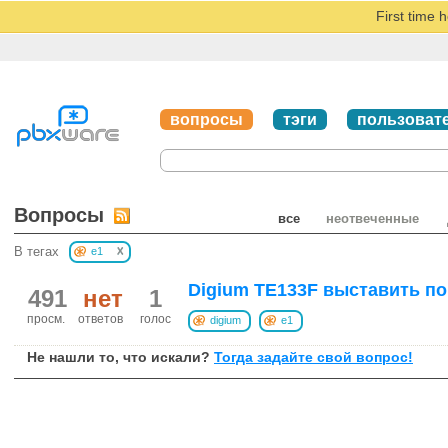
First time 
вопросы
тэги
пользоват
Вопросы
все
неотвеченные
x
В тегах
e1
Digium TE133F выставить по 
491
нет
1
просм.
ответов
голос
digium
e1
Не нашли то, что искали?
Тогда задайте свой вопрос!