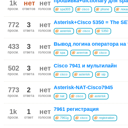
прошивка+dictionary для spa
1k
нет
нет
просм.
ответов
голосов
spa303
cisco
phone
лока
Asterisk+Cisco 5350 = The SE
772
3
нет
просм.
ответа
голосов
asterisk
cisco
5350
Вывод логина оператора на
433
3
нет
просм.
ответа
голосов
spa
агентов
cisco
Cisco 7941 и мультилайн
502
3
нет
просм.
ответа
голосов
cisco
asterisk
sip
Asterisk-NAT-Cisco7945
773
2
нет
просм.
ответа
голосов
nat
cisco
asterisk
7961 регистрация
1k
1
нет
просм.
ответ
голосов
7961g
cisco
registration