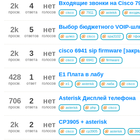
Входящие звонки на Cisco 791
2k
4
нет
просм.
ответа
голосов
cisco
7911
asteisk
входя
Выбор бюджетного VOIP-шл
2k
5
нет
просм.
ответов
голосов
шлюз
cisco
spa3102
тфо
cisco 6941 sip firmware [закр
2k
3
нет
просм.
ответа
голосов
cisco
6941
firmware
E1 Плата в лабу
428
1
нет
просм.
ответ
голосов
e1
asterisk
лаба
cisco
Asterisk Дисплей телефона
706
2
нет
просм.
ответа
голосов
asterisk
php
cisco
CP3905 + asterisk
2k
2
нет
просм.
ответа
голосов
cisco
cp3905
asterisk
39