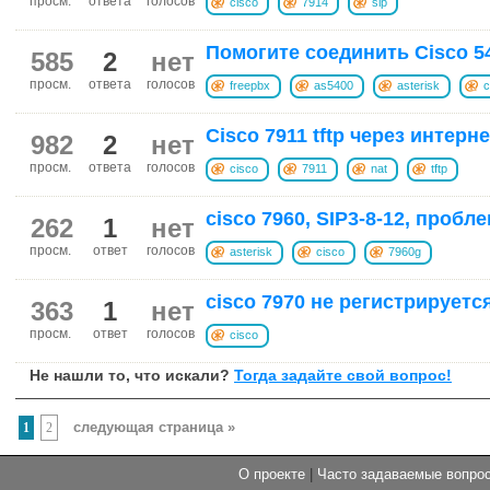
просм.
ответа
голосов
cisco
7914
sip
Помогите соединить Cisco 540
585
2
нет
просм.
ответа
голосов
freepbx
as5400
asterisk
c
Cisco 7911 tftp через интерн
982
2
нет
просм.
ответа
голосов
cisco
7911
nat
tftp
cisco 7960, SIP3-8-12, пробл
262
1
нет
просм.
ответ
голосов
asterisk
cisco
7960g
cisco 7970 не регистрируетс
363
1
нет
просм.
ответ
голосов
cisco
Не нашли то, что искали?
Тогда задайте свой вопрос!
следующая страница »
1
2
О проекте
|
Часто задаваемые вопр