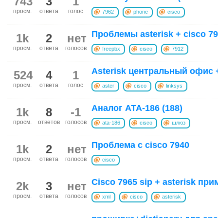
743
3
1
просм.
ответа
голос
7962
phone
cisco
Проблемы asterisk + cisco 79
1k
2
нет
просм.
ответа
голосов
freepbx
cisco
7912
Asterisk центральный офис 
524
4
1
просм.
ответа
голос
aster
cisco
linksys
Аналог ATA-186 (188)
1k
8
-1
просм.
ответов
голосов
ata-186
cisco
шлюз
Проблема с cisco 7940
1k
2
нет
просм.
ответа
голосов
cisco
Cisco 7965 sip + asterisk при
2k
3
нет
просм.
ответа
голосов
xml
cisco
asterisk