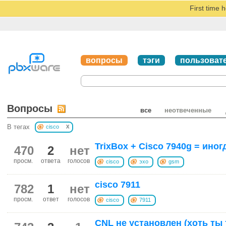
First time 
вопросы
тэги
пользоват
Вопросы
все
неотвеченные
x
В тегах
cisco
TrixBox + Cisco 7940g = ино
470
2
нет
просм.
ответа
голосов
cisco
эхо
gsm
cisco 7911
782
1
нет
просм.
ответ
голосов
cisco
7911
CNL не установлен (хоть ты 