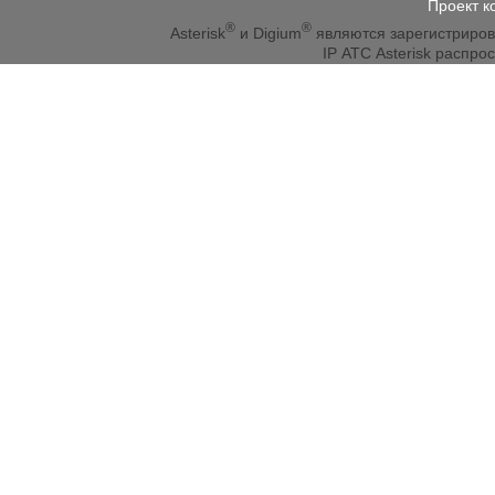
Проект к
®
®
Asterisk
и Digium
являются зарегистриро
IP АТС Asterisk распр