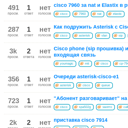
cisco 7960 за nat и Elastix в 
491
1
нет
просм.
ответ
голосов
cisco
7960
nat
elastix
Как подружить Asterisk с Ci
287
1
нет
просм.
ответ
голосов
cisco
asterisk
vlan
sip
Cisco phone (sip прошивка) и
3k
2
нет
входящая связь
просм.
ответа
голосов
youmagic
mtt
cisco
cp-79
Очереди asterisk-cisco-e1
356
1
нет
просм.
ответ
голосов
asterisk
cisco
queue
"Абонент разговаривает" на
723
1
нет
просм.
ответ
голосов
cisco
spa502g
занято
cal
приставка cisco 7914
2k
2
нет