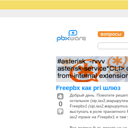
вопросы
Freepbx как pri шлюз
Добрый день. Помогите решить
остальное (sip,iax2,маршрутиз
0
Freepbx
1 (sip,iax2,маршрути
выступать в роле транзитного 
iax2 транк на Freepbx
1 и там
Все должно быть просто но не