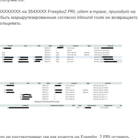
50XXXXXXX на 354ХХХХ Freepbx
2 PRI, идет в транк, приходит на
ы быть маршрутизированным согласно inbound route он возвращаетс
ольцевать.
ation не рассматриваю так как хочется на Freepbx_2 PRI оставить