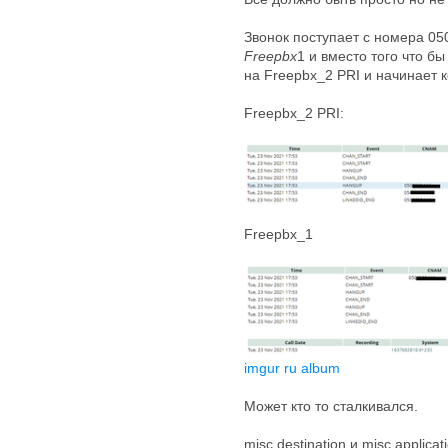
Звонок поступает с номера 0
Freepbx
1 и вместо того что б
на Freepbx_2 PRI и начинает к
Freepbx_2 PRI:
Freepbx_1
imgur ru album
Может кто то сталкивался.
misc destination и misc applic