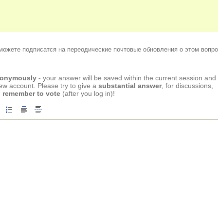
можете подписатся на переодические почтовые обновления о этом вопро
anonymously
- your answer will be saved within the current session and
new account. Please try to give a
substantial answer
, for discussions,
 remember to vote
(after you log in)!