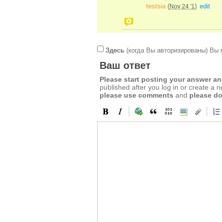
testsia
(
)
edit
Nov 24 '1
Здесь
(когда Вы авторизированы) Вы 
Ваш ответ
Please start posting your answer 
published after you log in or create a 
please use comments
and
please do