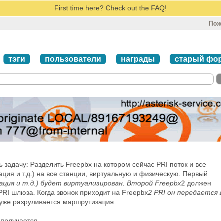
First time here? Check out the FAQ!
Пож
тэги
пользователи
награды
старый фо
 задачу: Разделить Freepbx на котором сейчас PRI поток и все
ация и т.д.) на все станции, виртуальную и физическую. Первый
зация и т.д.) будет виртуализирован. Второй Freepbx
2 должен
PRI шлюза. Когда звонок приходит на Freepbx
2 PRI он передается 
 уже разруливается маршрутизация.
 получается.