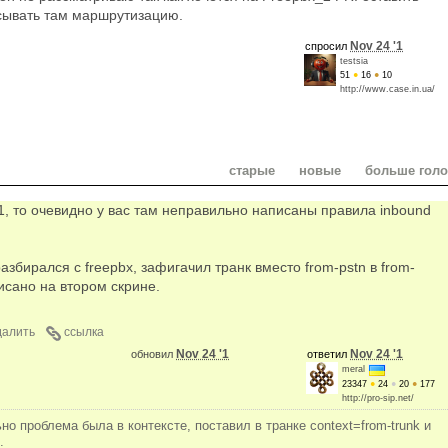
сывать там маршрутизацию.
Nov 24 '1
спросил
testsia
51
●
16
●
10
http://www.case.in.ua/
старые
новые
больше гол
x1, то очевидно у вас там неправильно написаны правила inbound
азбирался с freepbx, зафигачил транк вместо from-pstn в from-
писано на втором скрине.
далить
ссылка
Nov 24 '1
Nov 24 '1
обновил
ответил
meral
23347
●
24
●
20
●
177
http://pro-sip.net/
но проблема была в контексте, поставил в транке context=from-trunk и
.