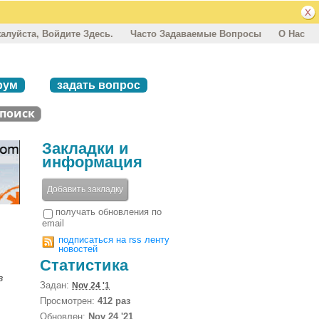
алуйста, Войдите Здесь.
Часто Задаваемые Вопросы
О Нас
рум
задать вопрос
Закладки и
информация
Добавить закладку
получать обновления по
email
подписаться на rss ленту
новостей
Статистика
в
Задан:
Nov 24 '1
Просмотрен:
412 раз
Обновлен:
Nov 24 '21