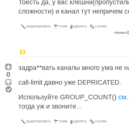
Тоесть да, у вас клешни(пропустил
сложности) и канал тут непричем 
редактировать
спам
удалить
ссылка
D
обновил
задра**вать каналы много ума не н
0
call-limit давно уже DEPRICATED.
Используйте GROUP_COUNT()
см.
тогда уж и звоните...
редактировать
спам
удалить
ссылка