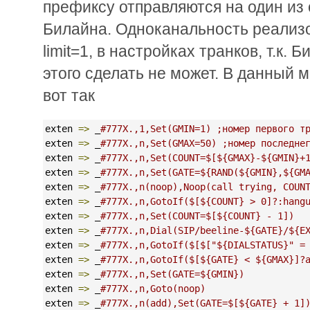
префиксу отправляются на один из
Билайна. Одноканальность реализо
limit=1, в настройках транков, т.к.
этого сделать не может. В данный 
вот так
exten 
=>
 _
#777X.,1,Set(GMIN=1) ;номер первого т
exten 
=>
 _
#777X.,n,Set(GMAX=50) ;номер последне
exten 
=>
 _
#777X.,n,Set(COUNT=$[${GMAX}-${GMIN}+
exten 
=>
 _
#777X.,n,Set(GATE=${RAND(${GMIN},${GM
exten 
=>
 _
#777X.,n(noop),Noop(call trying, COUN
exten 
=>
 _
#777X.,n,GotoIf($[${COUNT} > 0]?:hang
exten 
=>
 _
#777X.,n,Set(COUNT=$[${COUNT} - 1])
exten 
=>
 _
#777X.,n,Dial(SIP/beeline-${GATE}/${E
exten 
=>
 _
#777X.,n,GotoIf($[$["${DIALSTATUS}" =
exten 
=>
 _
#777X.,n,GotoIf($[${GATE} < ${GMAX}]?
exten 
=>
 _
#777X.,n,Set(GATE=${GMIN})
exten 
=>
 _
#777X.,n,Goto(noop)
exten 
=>
 _
#777X.,n(add),Set(GATE=$[${GATE} + 1]