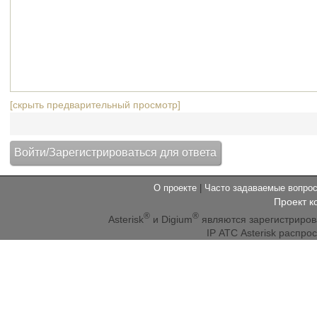
[скрыть предварительный просмотр]
О проекте
|
Часто задаваемые вопр
Проект к
®
®
Asterisk
и Digium
являются зарегистриро
IP АТС Asterisk распр