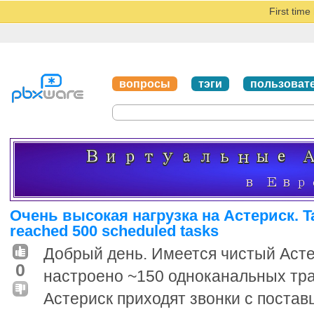
First tim
вопросы
тэги
пользоват
Очень высокая нагрузка на Астериск. T
reached 500 scheduled tasks
Добрый день. Имеется чистый Астер
0
настроено ~150 одноканальных тра
Астериск приходят звонки с постав