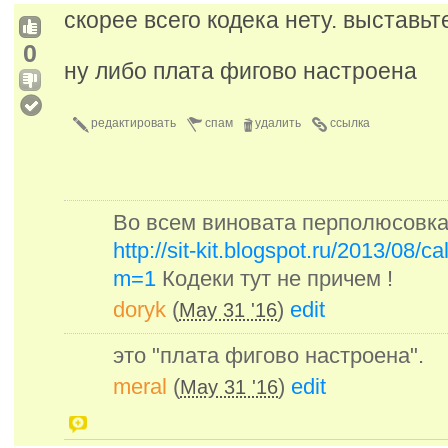
скорее всего кодека нету. выставь
0
ну либо плата фигово настроена
редактировать
спам
удалить
ссылка
Во всем виновата перполюсовка !
http://sit-kit.blogspot.ru/2013/08/c
m=1
Кодеки тут не причем !
doryk
(
)
edit
May 31 '16
это "плата фигово настроена".
meral
(
)
edit
May 31 '16