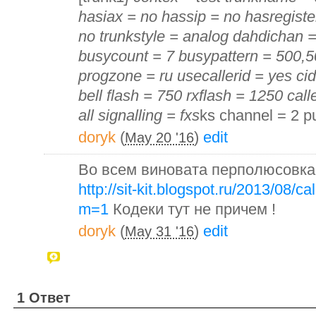
hasiax = no hassip = no hasregiste
no trunkstyle = analog dahdichan 
busycount = 7 busypattern = 500,5
progzone = ru usecallerid = yes cids
bell flash = 750 rxflash = 1250 call
all signalling = fxs
ks channel = 2 p
doryk
(
)
edit
May 20 '16
Во всем виновата перполюсовка !
http://sit-kit.blogspot.ru/2013/08/c
m=1
Кодеки тут не причем !
doryk
(
)
edit
May 31 '16
1 Ответ