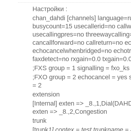
Настройки :
chan_dahdi [channels] language=r
busycount=15 usecallerid=no callw
usecallingpres=no threewaycalling
cancallforward=no callreturn=no 
echocancelwhenbridged=no echotr
faxdetect=no rxgain=0.0 txgain=0.
;FXS group = 1 signalling = fxo_ks
;FXO group = 2 echocancel = yes s
= 2
extension
[Internal] exten => _8.,1,Dial(D
exten => _8.,2,Congestion
trunk
[trunk
1] contex = test trunkname =