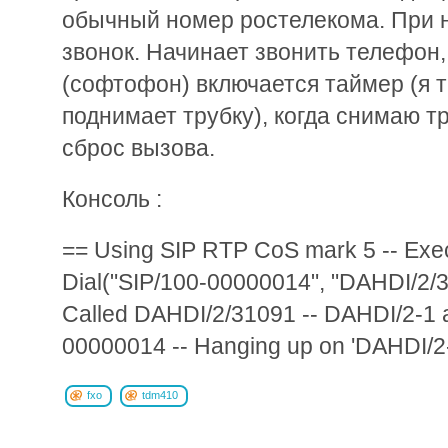
обычный номер ростелекома. При н
звонок. Начинает звонить телефон, 
(софтофон) включается таймер (я 
поднимает трубку), когда снимаю т
сброс вызова.
Консоль :
== Using SIP RTP CoS mark 5 -- Exec
Dial("SIP/100-00000014", "DAHDI/2/31
Called DAHDI/2/31091 -- DAHDI/2-1 
00000014 -- Hanging up on 'DAHDI/2-
fxo
tdm410