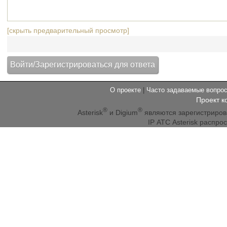
[скрыть предварительный просмотр]
О проекте
|
Часто задаваемые вопр
Проект к
®
®
Asterisk
и Digium
являются зарегистриро
IP АТС Asterisk распр