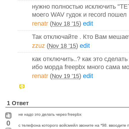
нужно полностью исключить "ТЕТ
моего WAV гудок и record пошел
renatr
(
)
edit
Nov 18 '15
Так отключайте . Кто Вам мешае
zzuz
(
)
edit
Nov 18 '15
как отключить..? как это сделать
ибо морда freepbx много сама м
renatr
(
)
edit
Nov 19 '15
1 Ответ
не надо это делать через freepbx
0
с телефона которого войсмейл звоните на *98. ввоодите