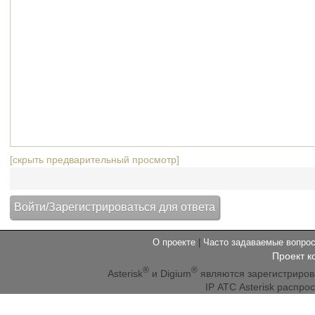
[скрыть предварительный просмотр]
О проекте
|
Часто задаваемые вопр
Проект к
®
®
Asterisk
и Digium
являются зарегистриро
IP АТС Asterisk распр