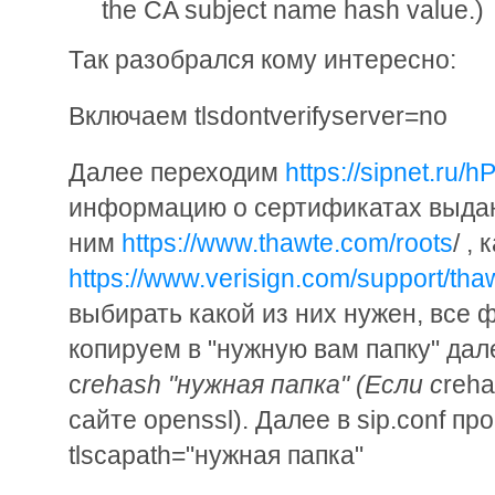
the CA subject name hash value.)
Так разобрался кому интересно:
Включаем tlsdontverifyserver=no
Далее переходим
https://sipnet.ru/h
информацию о сертификатах выдан
ним
https://www.thawte.com/roots
/ ,
https://www.verisign.com/support/thaw
выбирать какой из них нужен, все
копируем в "нужную вам папку" да
c
rehash "нужная папка" (Если c
reha
сайте openssl). Далее в sip.conf п
tlscapath="нужная папка"