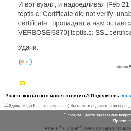
И вот вуаля, и надоедливая [Feb 2
tcptls.c: Certificate did not verify: una
certificate , пропадает а нам остает
VERBOSE[5870] tcptls.c: SSL certifica
Удачи.
tls
F
обновил
Знаете кого-то кто может ответить? Поделитесь
ссы
Здесь
(когда Вы авторизированы) Вы можете подписатся на переод
О проекте
|
Часто задаваемые вопр
Проект к
®
®
Asterisk
и Digium
являются зарегистриро