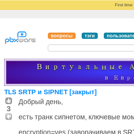
First tim
вопросы
тэги
пользоват
TLS SRTP и SIPNET [закрыт]
Добрый день,
3
есть транк сипнетом, ключевые мо
encryption=yes (заворачиваем в SRT