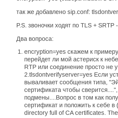
так же добавлено sip.conf: tlsdontve
P.S. звоночки ходят по TLS + SRTP 
Два вопроса:
encryption=yes скажем к пример
перейдет ли мой астериск к не
RTP или соединение просто не 
2.tlsdontverifyserver=yes Если у
вываливает сообщения типа, "Эй
сертификата чтобы сверится....",
подмены....Вопрос в том как пол
сертификат и положить к себе в (
directory full of CA certificates. T