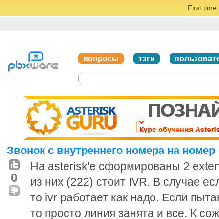
First tim
вопросы
тэги
пользоват
Звонок с внутреннего номера на номер 
На asterisk'е сформированы 2 exten
0
из них (222) стоит IVR. В случае ес
то ivr работает как надо. Если пыта
то просто линия занята и все. К с