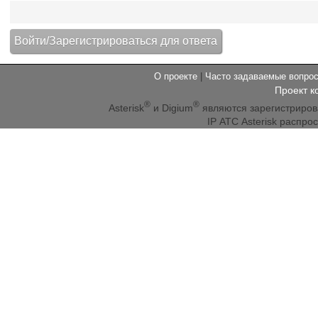
О проекте
|
Часто задаваемые вопр
Проект к
®
®
Asterisk
и Digium
являются зарегистриро
IP АТС Asterisk распр