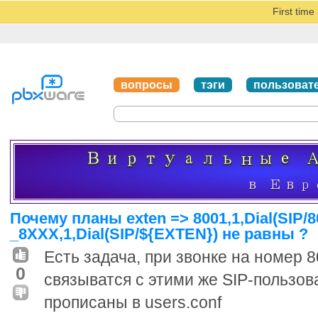
First tim
вопросы
тэги
пользоват
Почему планы exten => 8001,1,Dial(SIP/8
_8XXX,1,Dial(SIP/${EXTEN}) не равны ?
Есть задача, при звонке на номер 
0
связыватся с этими же SIP-пользо
прописаны в users.conf