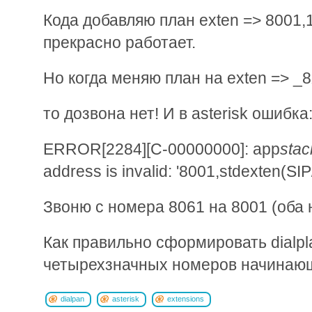
Кода добавляю план exten => 8001,1
прекрасно работает.
Но когда меняю план на exten => _8
то дозвона нет! И в asterisk ошибка
ERROR[2284][C-00000000]: app
stac
address is invalid: '8001,stdexten(S
Звоню с номера 8061 на 8001 (оба н
Как правильно сформировать dialpl
четырехзначных номеров начинающ
dialpan
asterisk
extensions