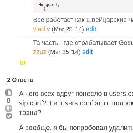
Hungup
();
};
Все работает как швейцарские ч
vlad.v
(
)
edit
Mar 25 '14
Та часть , где отрабатывает Gos
zzuz
(
)
edit
Mar 25 '14
2 Ответа
А чего всех вдруг понесло в users.c
0
sip.conf? Т.е. users.conf это отголо
трэнд?
А вообще, я бы попробовал удалить 