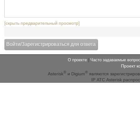
[скрыть предварительный просмотр]
О проекте
|
Часто задаваемые вопр
Проект к
®
®
Asterisk
и Digium
являются зарегистриро
IP АТС Asterisk распр