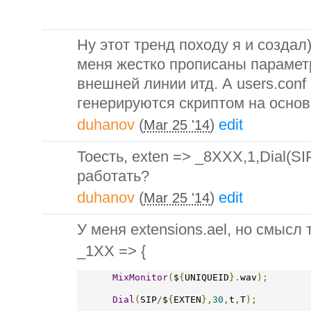
Ну этот тренд походу я и создал)))
меня жестко прописаны парамет
внешней линии итд. А users.conf
генерируются скриптом на основ
duhanov
(
)
edit
Mar 25 '14
Тоесть, exten => _8XXX,1,Dial(S
работать?
duhanov
(
)
edit
Mar 25 '14
У меня extensions.ael, но смысл 
_1XX => {
MixMonitor
(
$
{
UNIQUEID
}.
wav
);
Dial
(
SIP
/
$
{
EXTEN
},
30
,
t
,
T
);