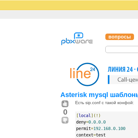
вопросы
Asterisk mysql шаблон
Есть sip.conf с такой конфой:
0
[
local
](!)
deny
=
0.0.0.0
permit
=
192.168.0.100
context
=
test