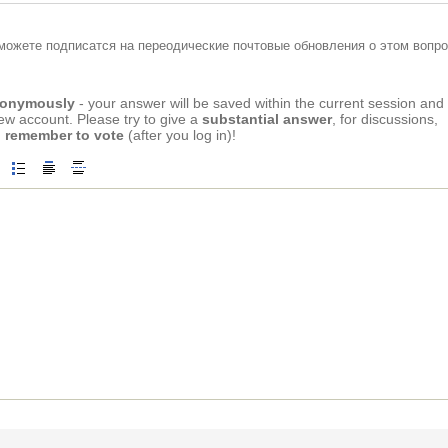
можете подписатся на переодические почтовые обновления о этом вопро
anonymously
- your answer will be saved within the current session and
new account. Please try to give a
substantial answer
, for discussions,
 remember to vote
(after you log in)!