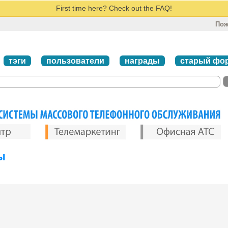
First time here? Check out the FAQ!
Пож
тэги
пользователи
награды
старый фо
ы