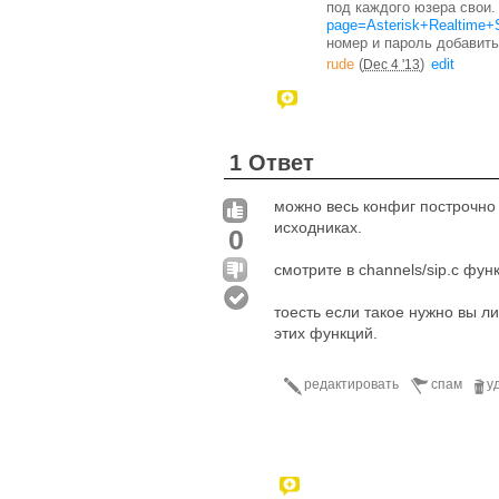
под каждого юзера свои
page=Asterisk+Realtime+
номер и пароль добавить
rude
(
)
edit
Dec 4 '13
1 Ответ
можно весь конфиг построчно 
исходниках.
0
смотрите в channels/sip.c фун
тоесть если такое нужно вы л
этих функций.
редактировать
спам
у