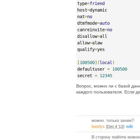
type
=
friend
host
=
dynamic
nat
=
no
dtmfmode
=
auto
canreinvite
=
no
disallow
=
all
allow
=
alaw
qualify
=
yes
[
100500
](
local
)
defaultuser 
=
100500
secret 
=
12345
Вопрос, можно ли с базой дан
каждого пользователя. Если да
можно. только зачем?
bandys
(
)
edit
Dec 4 '13
В сторону realtime можно