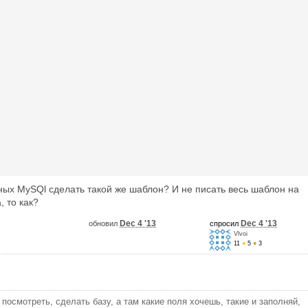
ных MySQl сделать такой же шаблон? И не писать весь шаблон на
, то как?
Dec 4 '13
Dec 4 '13
обновил
спросил
Vlvoi
11
●
5
●
3
 посмотреть, сделать базу, а там какие поля хочешь, такие и заполняй,