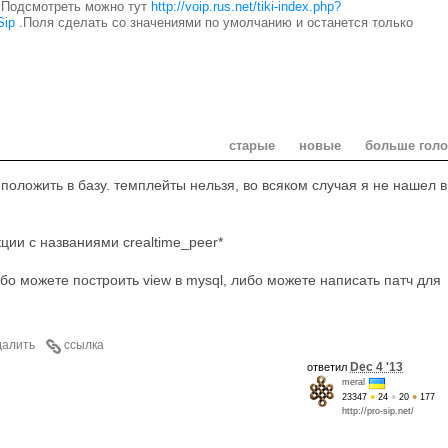
. Подсмотреть можно тут
http://voip.rus.net/tiki-index.php?
Sip
.Поля сделать со значениями по умолчанию и останется только
старые
новые
больше гол
положить в базу. темплейты нельзя, во всяком случая я не нашел в
кции с названиями crealtime_peer*
ибо можете построить view в mysql, либо можете написать патч для
далить
ссылка
Dec 4 '13
ответил
meral
23347
●
24
●
20
●
177
http://pro-sip.net/