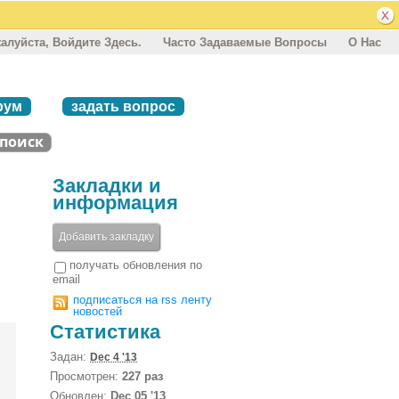
алуйста, Войдите Здесь.
Часто Задаваемые Вопросы
О Нас
рум
задать вопрос
Закладки и
информация
Добавить закладку
получать обновления по
email
подписаться на rss ленту
новостей
Статистика
Задан:
Dec 4 '13
Просмотрен:
227 раз
Обновлен:
Dec 05 '13