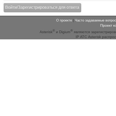
О проекте
|
Часто задаваемые вопр
Проект к
®
®
Asterisk
и Digium
являются зарегистриро
IP АТС Asterisk распр