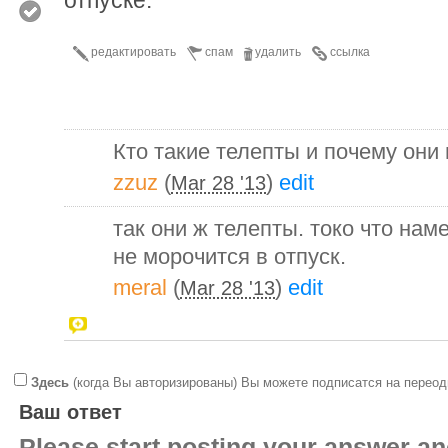
редактировать
спам
удалить
ссылка
Кто такие телепты и почему они 
zzuz
(
)
edit
Mar 28 '13
так они ж телепты. токо что наме
не морочится в отпуск.
meral
(
)
edit
Mar 28 '13
Здесь
(когда Вы авторизированы) Вы можете подписатся на переод
Ваш ответ
Please start posting your answer 