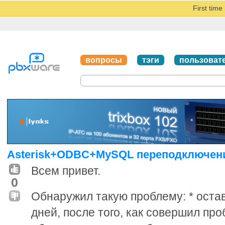
First tim
вопросы
тэги
пользоват
Asterisk+ODBC+MySQL переподключен
Всем привет.
0
Обнаружил такую проблему: * остав
дней, после того, как совершил про