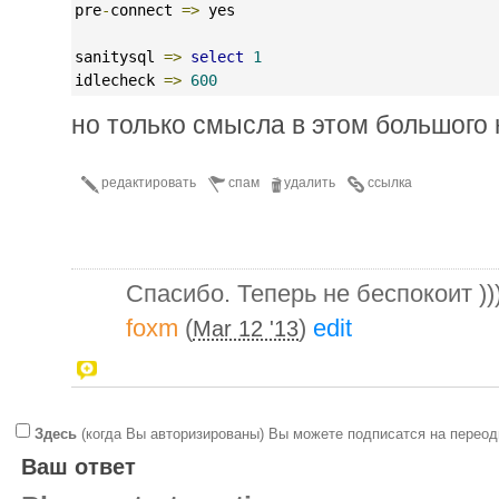
pre
-
connect 
=>
 yes
sanitysql 
=>
select
1
idlecheck 
=>
600
но только смысла в этом большого н
редактировать
спам
удалить
ссылка
Спасибо. Теперь не беспокоит ))
foxm
(
)
edit
Mar 12 '13
Здесь
(когда Вы авторизированы) Вы можете подписатся на переод
Ваш ответ