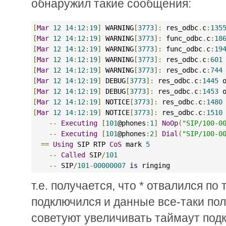
обнаружил такие сообщения:
[
Mar
12
14
:
12
:
19
]
 WARNING
[
3773
]:
 res_odbc
.
c
:
135
[
Mar
12
14
:
12
:
19
]
 WARNING
[
3773
]:
 func_odbc
.
c
:
18
[
Mar
12
14
:
12
:
19
]
 WARNING
[
3773
]:
 func_odbc
.
c
:
19
[
Mar
12
14
:
12
:
19
]
 WARNING
[
3773
]:
 res_odbc
.
c
:
601
[
Mar
12
14
:
12
:
19
]
 WARNING
[
3773
]:
 res_odbc
.
c
:
744
[
Mar
12
14
:
12
:
19
]
 DEBUG
[
3773
]:
 res_odbc
.
c
:
1445
 
[
Mar
12
14
:
12
:
19
]
 DEBUG
[
3773
]:
 res_odbc
.
c
:
1453
 
[
Mar
12
14
:
12
:
19
]
 NOTICE
[
3773
]:
 res_odbc
.
c
:
1480
[
Mar
12
14
:
12
:
19
]
 NOTICE
[
3773
]:
 res_odbc
.
c
:
1510
--
Executing
[
101
@phones
:
1
]
NoOp
(
"SIP/100-0
--
Executing
[
101
@phones
:
2
]
Dial
(
"SIP/100-0
==
Using
 SIP RTP 
CoS
 mark 
5
--
Called
 SIP
/
101
--
 SIP
/
101
-
00000007
is
 ringing
т.е. получается, что * отвалился по 
подключился и данные все-таки пол
советуют увеличивать таймаут под