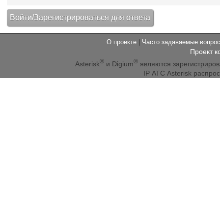
О проекте
|
Часто задаваемые вопр
Проект к
®
®
Asterisk
и Digium
являются зарегистриро
IP АТС Asterisk распр