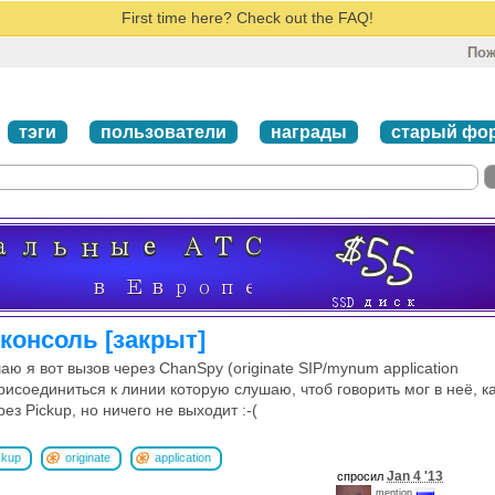
First time here? Check out the FAQ!
Пож
тэги
пользователи
награды
старый фо
 консоль [закрыт]
 я вот вызов через ChanSpy (originate SIP/mynum application
рисоединиться к линии которую слушаю, чтоб говорить мог в неё, к
ез Pickup, но ничего не выходит :-(
ckup
originate
application
Jan 4 '13
спросил
mention