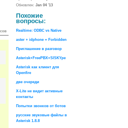
Обновлен:
Jan 04 '13
Похожие
вопросы:
Realtime: ODBC vs Native
осов
aster + idphone = Forbidden
Приглашение в разговор
Asterisk+FreePBX+SISKYpe
Asterisk как клиент для
Openfire
две очереди
X-Lite не видит активные
контакты
Попытки звонков от ботов
русские звуковыe файлы в
Asterisk 1.8.8