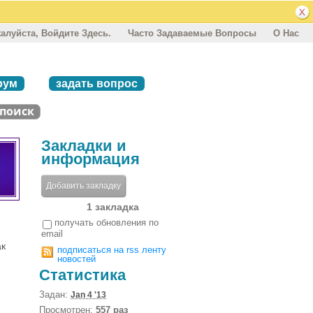
алуйста, Войдите Здесь.
Часто Задаваемые Вопросы
О Нас
рум
задать вопрос
Закладки и
информация
Добавить закладку
1 закладка
получать обновления по
email
ак
подписаться на rss ленту
новостей
Статистика
Задан:
Jan 4 '13
Просмотрен:
557 раз