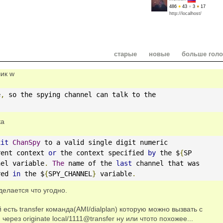
486
●
43
●
3
●
17
http://localhost/
старые
новые
больше гол
чик w
e
,
 so the spying channel can talk to the
ка
xit
ChanSpy
 to a valid single digit numeric
rent context 
or
 the context specified 
by
 the $
{
SP
nel variable
.
The
 name of the 
last
 channel that was
red 
in
 the $
{
SPY_CHANNEL
}
 variable
.
елается что угодно.
 есть transfer команда(AMI/dialplan) которую можно вызвать с
ерез originate local/1111@transfer ну или чтото похожее...