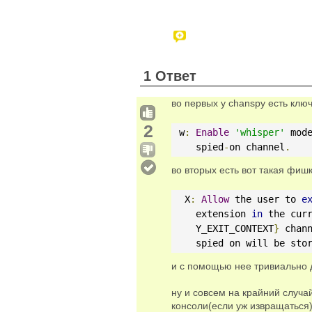
1 Ответ
во первых у chanspy есть клю
2
 w
:
Enable
'whisper'
 mod
    spied
-
on channel
.
во вторых есть вот такая фиш
  X
:
Allow
 the user to 
e
    extension 
in
 the cur
    Y_EXIT_CONTEXT
}
 chan
    spied on will be sto
и с помощью нее тривиально д
ну и совсем на крайний случай
консоли(если уж извращаться) ч