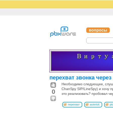
вопросы
перехват звонка через
Необходимо следующее, слушаю
ChanSpy SIP/LineSpy) и хочу п
0
это реализовать? пробовал чер
перехват
asterisk
pi