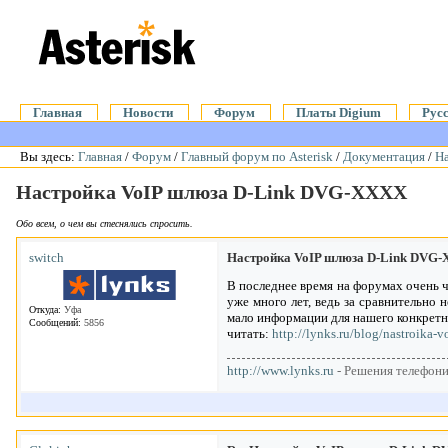
Главная
Новости
Форум
Платы Digium
Рус
Вы здесь:
Главная
/
Форум
/
Главный форум по Asterisk
/
Документация
/
Н
Настройка VoIP шлюза D-Link DVG-XXXX
Обо всем, о чем вы стеснялись спросить.
switch
Настройка VoIP шлюза D-Link DVG
В последнее время на форумах очень ч
уже много лет, ведь за сравнительно
Откуда:
Уфа
мало информации для нашего конкретно
Сообщений:
5856
читать:
http://lynks.ru/blog/nastroika-
http://www.lynks.ru
- Решения телефонии