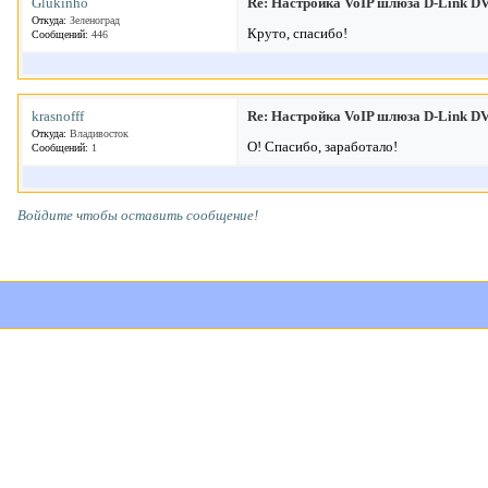
Glukinho
Re: Настройка VoIP шлюза D-Link 
Откуда:
Зеленоград
Круто, спасибо!
Сообщений:
446
krasnofff
Re: Настройка VoIP шлюза D-Link 
Откуда:
Владивосток
О! Спасибо, заработало!
Сообщений:
1
Войдите чтобы оставить сообщение!