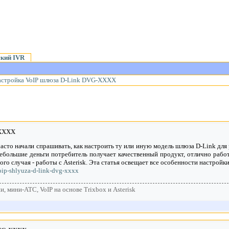
ский IVR
астройка VoIP шлюза D-Link DVG-XXXX
-XXXX
асто начали спрашивать, как настроить ту или иную модель шлюза D-Link для 
 небольшие деньги потребитель получает качественный продукт, отлично ра
го случая - работы с Asterisk. Эта статья освещает все особенности настрой
voip-shlyuza-d-link-dvg-xxxx
, мини-АТС, VoIP на основе Trixbox и Asterisk