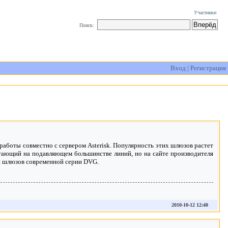
Участники
Поиск:
Вход
|
Регистрация
работы совместно с сервером Asterisk. Популярность этих шлюзов растет
ботающий на подавляющем большинстве линий, но на сайте производителя
ки шлюзов современной серии DVG.
2010-10-12 12:40