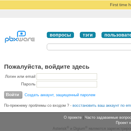
First time 
вопросы
тэги
пользоват
Пожалуйста, войдите здесь
Логин или email
Пароль
Создать аккаунт, защищенный паролем
По-прежнему проблемы со входом ?
-
восстановить ваш аккаунт по em
О проекте
|
Часто задаваемые вопр
Проект 
®
®
Asterisk
и Digium
являются зарегистриро