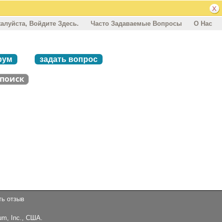
алуйста, Войдите Здесь.
Часто Задаваемые Вопросы
О Нас
рум
задать вопрос
ть отзыв
um, Inc., США.