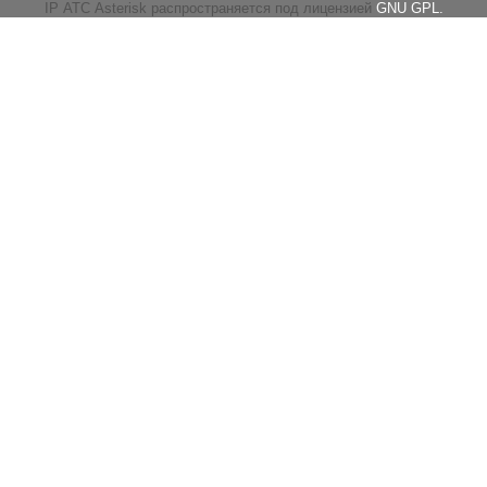
IP АТС Asterisk распространяется под лицензией
GNU GPL.