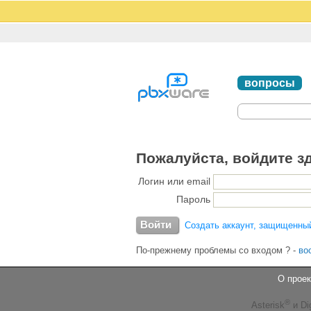
вопросы
Пожалуйста, войдите з
Логин или email
Пароль
Создать аккаунт, защищенны
По-прежнему проблемы со входом ?
-
во
О проек
®
Asterisk
и Di