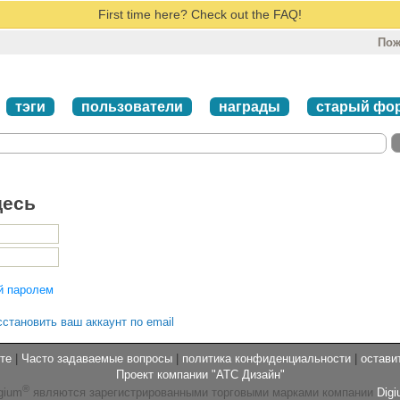
First time here? Check out the FAQ!
Пож
тэги
пользователи
награды
старый фо
десь
й паролем
сстановить ваш аккаунт по email
те
|
Часто задаваемые вопросы
|
политика конфиденциальности
|
остави
Проект компании "АТС Дизайн"
®
gium
являются зарегистрированными торговыми марками компании
Digi