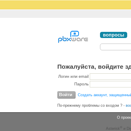
вопросы
Пожалуйста, войдите з
Логин или email
Пароль
Создать аккаунт, защищенны
По-прежнему проблемы со входом ?
-
во
О проек
®
Asterisk
и Di