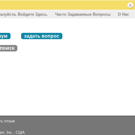
алуйста, Войдите Здесь.
Часто Задаваемые Вопросы
О Нас
рум
задать вопрос
ть отзыв
um, Inc., США.