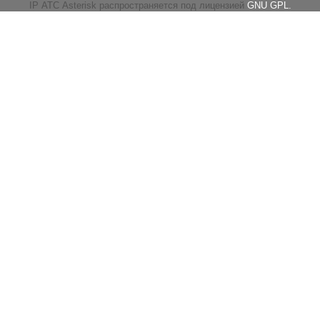
IP АТС Asterisk распространяется под лицензией
GNU GPL.