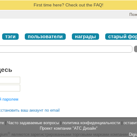
First time here? Check out the FAQ!
Пож
тэги
пользователи
награды
старый фо
десь
й паролем
сстановить ваш аккаунт по email
те
|
Часто задаваемые вопросы
|
политика конфиденциальности
|
остави
Проект компании "АТС Дизайн"
®
gium
являются зарегистрированными торговыми марками компании
Digi