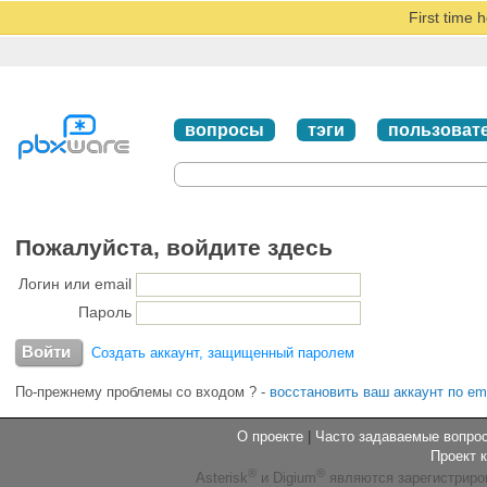
First time 
вопросы
тэги
пользоват
Пожалуйста, войдите здесь
Логин или email
Пароль
Создать аккаунт, защищенный паролем
По-прежнему проблемы со входом ?
-
восстановить ваш аккаунт по em
О проекте
|
Часто задаваемые вопр
Проект 
®
®
Asterisk
и Digium
являются зарегистриро