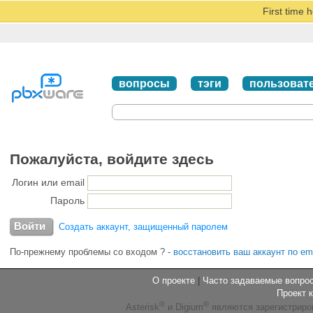
First time 
вопросы
тэги
пользоват
Пожалуйста, войдите здесь
Логин или email
Пароль
Создать аккаунт, защищенный паролем
По-прежнему проблемы со входом ?
-
восстановить ваш аккаунт по em
О проекте
|
Часто задаваемые вопр
Проект 
®
®
Asterisk
и Digium
являются зарегистриро