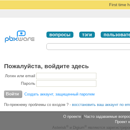
First time 
вопросы
тэги
пользоват
Пожалуйста, войдите здесь
Логин или email
Пароль
Создать аккаунт, защищенный паролем
По-прежнему проблемы со входом ?
-
восстановить ваш аккаунт по em
О проекте
|
Часто задаваемые вопр
Проект 
®
®
Asterisk
и Digium
являются зарегистриро